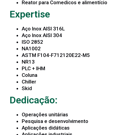
Reator para Comedicos e alimentício
Expertise
Aço Inox AISI 316L
Aço Inox AISI 304
ISO 2852
NA1002
ASTM F104-F712120E22-M5
NR13
PLC + IHM
Coluna
Chiller
Skid
Dedicação:
Operações unitárias
Pesquisa e desenvolvimento
Aplicações didáticas
Aplicações industriais